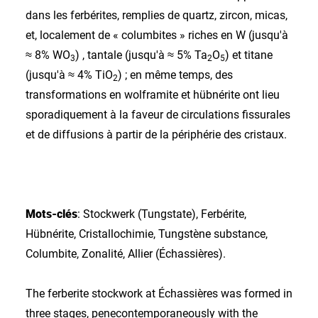
dans les ferbérites, remplies de quartz, zircon, micas,
et, localement de « columbites » riches en W (jusqu'à
≈ 8% WO
) , tantale (jusqu'à ≈ 5% Ta
O
) et titane
3
2
5
(jusqu'à ≈ 4% TiO
) ; en même temps, des
2
transformations en wolframite et hübnérite ont lieu
sporadiquement à la faveur de circulations fissurales
et de diffusions à partir de la périphérie des cristaux.
Mots-clés
: Stockwerk (Tungstate), Ferbérite,
Hübnérite, Cristallochimie, Tungstène substance,
Columbite, Zonalité, Allier (Échassières).
The ferberite stockwork at Échassières was formed in
three stages, penecontemporaneously with the