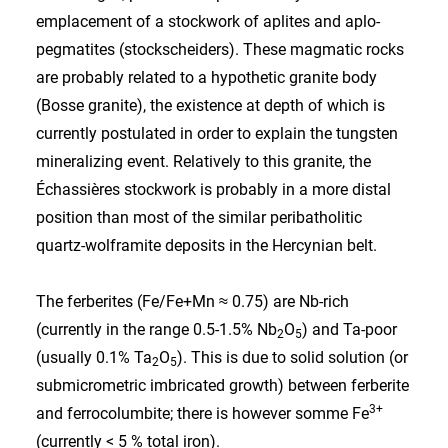
emplacement of a stockwork of aplites and aplo-
pegmatites (stockscheiders). These magmatic rocks
are probably related to a hypothetic granite body
(Bosse granite), the existence at depth of which is
currently postulated in order to explain the tungsten
mineralizing event. Relatively to this granite, the
Échassières stockwork is probably in a more distal
position than most of the similar peribatholitic
quartz-wolframite deposits in the Hercynian belt.
The ferberites (Fe/Fe+Mn ≈ 0.75) are Nb-rich
(currently in the range 0.5-1.5% Nb
O
) and Ta-poor
2
5
(usually 0.1% Ta
O
). This is due to solid solution (or
2
5
submicrometric imbricated growth) between ferberite
3+
and ferrocolumbite; there is however somme Fe
(currently < 5 % total iron).