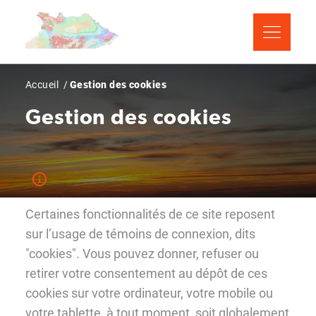
Aller
Panneau de gestion des cookies
au
contenu
principal
Fil
Accueil
Gestion des cookies
d'Ariane
Gestion des cookies
Certaines fonctionnalités de ce site reposent
sur l’usage de témoins de connexion, dits
"cookies". Vous pouvez donner, refuser ou
retirer votre consentement au dépôt de ces
cookies sur votre ordinateur, votre mobile ou
votre tablette, à tout moment, soit globalement