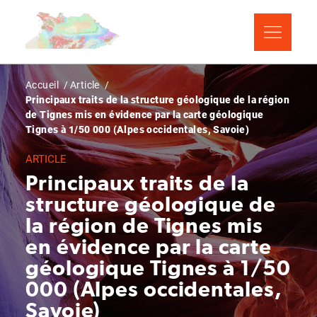
Aller
Panneau de gestion des cookies
au
contenu
principal
Fil
Accueil
Article
Principaux traits de la structure géologique de la région
d'Ariane
de Tignes mis en évidence par la carte géologique
Tignes à 1/50 000 (Alpes occidentales, Savoie)
ARTICLE
Principaux traits de la
structure géologique de
la région de Tignes mis
en évidence par la carte
géologique Tignes à 1/50
000 (Alpes occidentales,
Savoie)