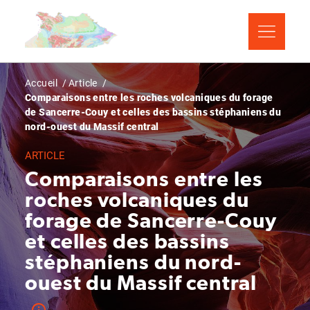
Aller
Panneau de gestion des cookies
au
contenu
principal
Fil
Accueil
Article
Comparaisons entre les roches volcaniques du forage
d'Ariane
de Sancerre-Couy et celles des bassins stéphaniens du
nord-ouest du Massif central
ARTICLE
Comparaisons entre les
roches volcaniques du
forage de Sancerre-Couy
et celles des bassins
stéphaniens du nord-
ouest du Massif central