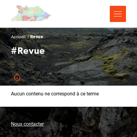
Aller
Panneau de gestion des cookies
au
contenu
principal
Fil
Accueil
Revue
d'Ariane
#Revue
Aucun contenu ne correspond à ce terme
Nous contacter