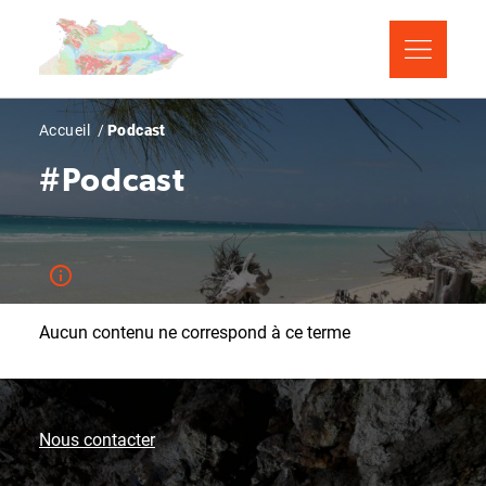
Aller
Panneau de gestion des cookies
au
contenu
principal
Fil
Accueil
Podcast
d'Ariane
#Podcast
Aucun contenu ne correspond à ce terme
Nous contacter