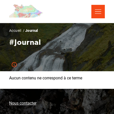
Aller
Panneau de gestion des cookies
au
contenu
principal
Fil
Accueil
Journal
d'Ariane
#Journal
Aucun contenu ne correspond à ce terme
Nous contacter