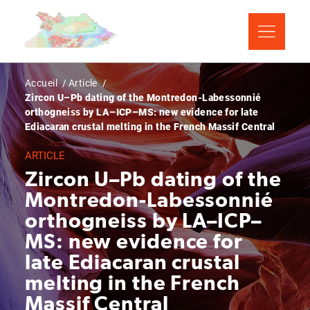
Aller
Panneau de gestion des cookies
au
contenu
principal
Fil
Accueil
Article
Zircon U–Pb dating of the Montredon-Labessonnié
d'Ariane
orthogneiss by LA–ICP–MS: new evidence for late
Ediacaran crustal melting in the French Massif Central
ARTICLE
Zircon U–Pb dating of the
Montredon-Labessonnié
orthogneiss by LA–ICP–
MS: new evidence for
late Ediacaran crustal
melting in the French
Massif Central