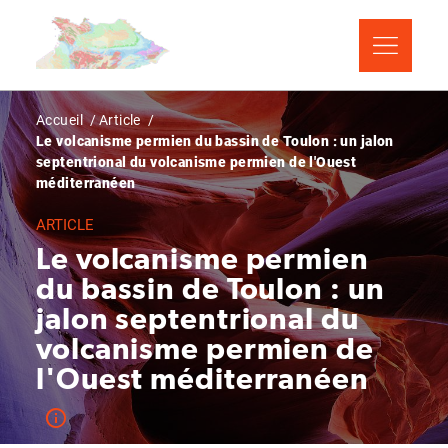
Aller
Panneau de gestion des cookies
au
contenu
principal
Fil
Accueil
Article
Le volcanisme permien du bassin de Toulon : un jalon
d'Ariane
septentrional du volcanisme permien de l'Ouest
méditerranéen
ARTICLE
Le volcanisme permien
du bassin de Toulon : un
jalon septentrional du
volcanisme permien de
l'Ouest méditerranéen