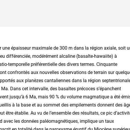
ur une épaisseur maximale de 300 m dans la région axiale, soit u
e peu différenciée, modérément alcaline (basalte-hawaiite) à
atio-temporelle préférentielle des divers termes. Cinquante
ont confrontés aux nouvelles observations de terrain sur quelqu
pportés aux planèzes cantaliennes dans la région septentrionale
 6 Ma. Dans cet intervalle, des basaltes précoces s’épanchent
uivent jusqu’à 6 Ma, mais 90 % du volume magmatique a été émi
cueillis à la base et au sommet des empilements donnent des âg
 être établie. Au vu de l’ensemble des résultats, ce pic d’activit
ord avec les données paléomagnétiques, implique un taux
inscrit en totalité dans le paroxysme éruptif du Miocène supérieu