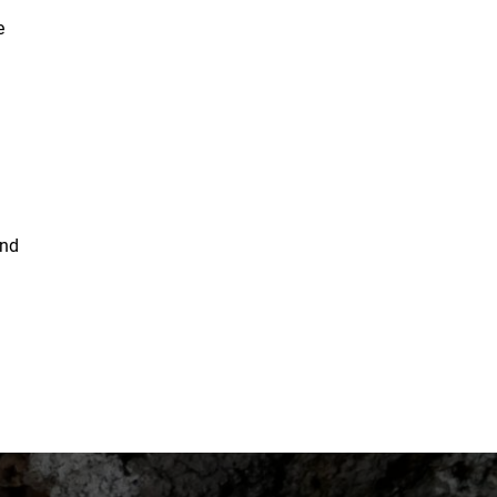
e
ond