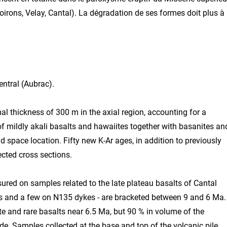
oirons, Velay, Cantal). La dégradation de ses formes doit plus à 
entral (Aubrac).
al thickness of 300 m in the axial region, accounting for a
 mildly akali basalts and hawaiites together with basanites an
d space location. Fifty new K-Ar ages, in addition to previously
ected cross sections.
red on samples related to the late plateau basalts of Cantal
ows and a few on N135 dykes - are bracketed between 9 and 6 Ma.
ate and rare basalts near 6.5 Ma, but 90 % in volume of the
e. Samples collected at the base and top of the volcanic pile