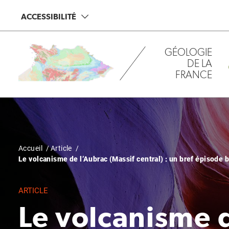
Aller
Panneau de gestion des cookies
ACCESSIBILITÉ
au
contenu
principal
GÉOLOGIE
DE LA
FRANCE
Fil
Accueil
Article
Le volcanisme de l’Aubrac (Massif central) : un bref épisode 
d'Ariane
ARTICLE
Le volcanisme 