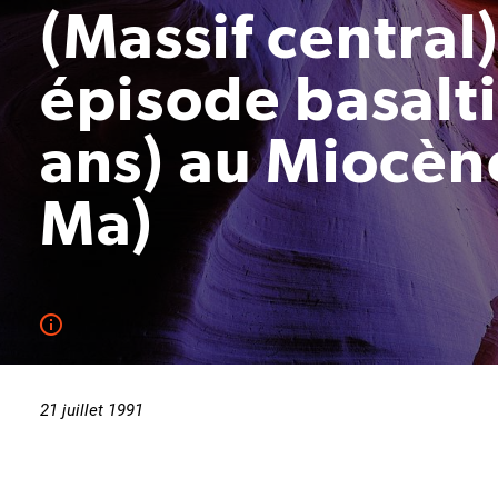
(Massif central)
épisode basalt
ans) au Miocèn
Ma)
21 juillet 1991