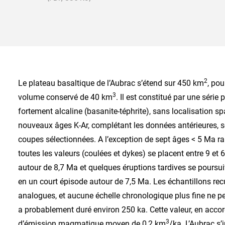
2
Le plateau basaltique de l’Aubrac s’étend sur 450 km
, po
3
volume conservé de 40 km
. Il est constitué par une séri
fortement alcaline (basanite-téphrite), sans localisation sp
nouveaux âges K-Ar, complétant les données antérieures, s
coupes sélectionnées. A l’exception de sept âges < 5 Ma ra
toutes les valeurs (coulées et dykes) se placent entre 9 et
autour de 8,7 Ma et quelques éruptions tardives se pours
en un court épisode autour de 7,5 Ma. Les échantillons re
analogues, et aucune échelle chronologique plus fine ne peut
a probablement duré environ 250 ka. Cette valeur, en acc
3
d’émission magmatique moyen de 0,2 km
/ka. L’Aubrac s’