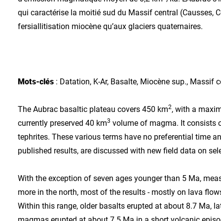
qui caractérise la moitié sud du Massif central (Causses, C
fersiallitisation miocène qu’aux glaciers quaternaires.
Mots-clés
: Datation, K-Ar, Basalte, Miocène sup., Massif c
2
The Aubrac basaltic plateau covers 450 km
, with a maxim
3
currently preserved 40 km
volume of magma. It consists of
tephrites. These various terms have no preferential time an
published results, are discussed with new field data on sel
With the exception of seven ages younger than 5 Ma, measu
more in the north, most of the results - mostly on lava fl
Within this range, older basalts erupted at about 8.7 Ma, l
magmas erupted at about 7.5 Ma in a short volcanic episod