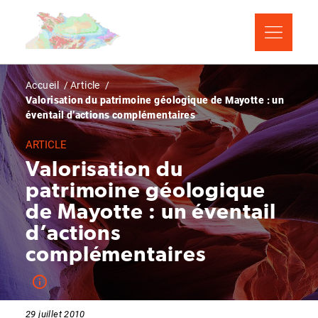
Aller
Panneau de gestion des cookies
au
contenu
principal
Fil
Accueil
Article
Valorisation du patrimoine géologique de Mayotte : un
d'Ariane
éventail d’actions complémentaires
ARTICLE
Valorisation du
patrimoine géologique
de Mayotte : un éventail
d’actions
complémentaires
29 juillet 2010