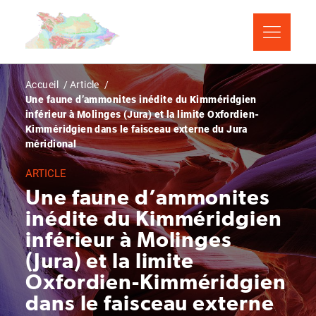
Aller
Panneau de gestion des cookies
au
contenu
principal
Fil
Accueil
Article
Une faune d’ammonites inédite du Kimméridgien
d'Ariane
inférieur à Molinges (Jura) et la limite Oxfordien-
Kimméridgien dans le faisceau externe du Jura
méridional
ARTICLE
Une faune d’ammonites
inédite du Kimméridgien
inférieur à Molinges
(Jura) et la limite
Oxfordien-Kimméridgien
dans le faisceau externe