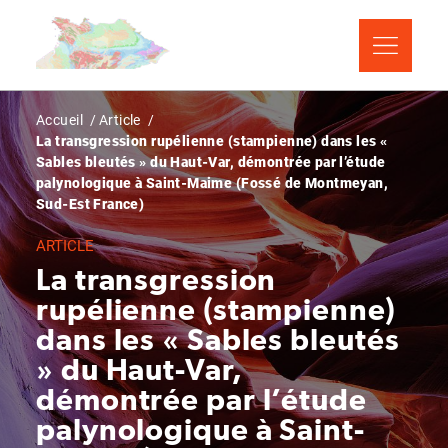
Aller
Panneau de gestion des cookies
au
contenu
principal
Fil
Accueil
Article
La transgression rupélienne (stampienne) dans les «
d'Ariane
Sables bleutés » du Haut-Var, démontrée par l’étude
palynologique à Saint-Maime (Fossé de Montmeyan,
Sud-Est France)
ARTICLE
La transgression
rupélienne (stampienne)
dans les « Sables bleutés
» du Haut-Var,
démontrée par l’étude
palynologique à Saint-