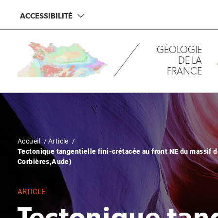
Aller
Panneau de gestion des cookies
ACCESSIBILITÉ
au
contenu
principal
GÉOLOGIE
DE LA
FRANCE
Fil
Accueil
Article
Tectonique tangentielle fini-crétacée au front NE du massif
d'Ariane
Corbières,Aude)
ARTICLE
Tectonique tang