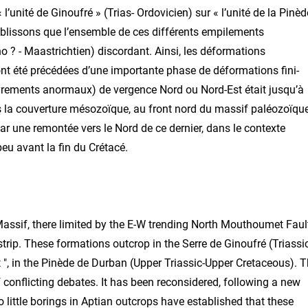
unité de Ginoufré » (Trias- Ordovicien) sur « l’unité de la Pinèd
tablissons que l’ensemble de ces différents empilements
? - Maastrichtien) discordant. Ainsi, les déformations
ont été précédées d’une importante phase de déformations fini-
ouvrements anormaux) de vergence Nord ou Nord-Est était jusqu’à
 la couverture mésozoïque, au front nord du massif paléozoïqu
 une remontée vers le Nord de ce dernier, dans le contexte
peu avant la fin du Crétacé.
assif, there limited by the E-W trending North Mouthoumet Fault
trip. These formations outcrop in the Serre de Ginoufré (Triassi
t ", in the Pinède de Durban (Upper Triassic-Upper Cretaceous). 
of conflicting debates. It has been reconsidered, following a new
o little borings in Aptian outcrops have established that these