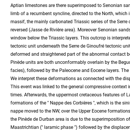
Aptian limestones are there superimposed to Senonian san
limb of a recumbent syncline, directed to the North, which
massif, the mainly carbonated Triassic series of the Serre d
reversed (Jasse de Rivière area). Moreover Senonian sandsto
window below the Triassic layers. This outcrop is interpret
tectonic unit underneath the Serre de Ginoufré tectonic un
deformed and straightened part of the abnormal contact b
Pinède units are both unconformably overlain by the Beg
facies), followed by the Paleocene and Eocene layers. The 
We interpret these deformations as connected with the di
This event was linked to the general compressive context i
times. Afterwards, the uppermost cretaceous features of L
formations of the " Nappe des Corbières ", which is the sin
nappe moved to the NW, over the Upper Eocene formations 
the Pinède de Durban area is due to the superimposition of 
Maastrichtian (" laramic phase ") followed by the displac