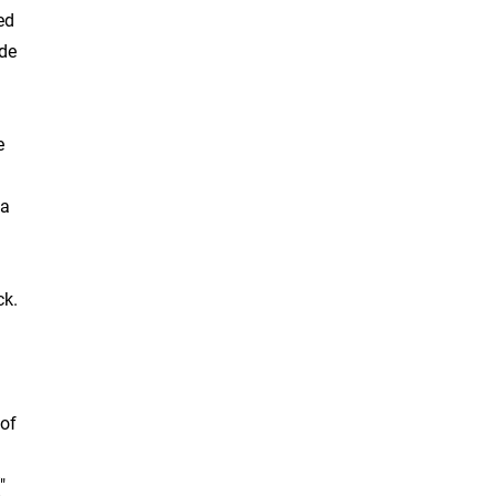
ed
ède
e
La
ck.
 of
"