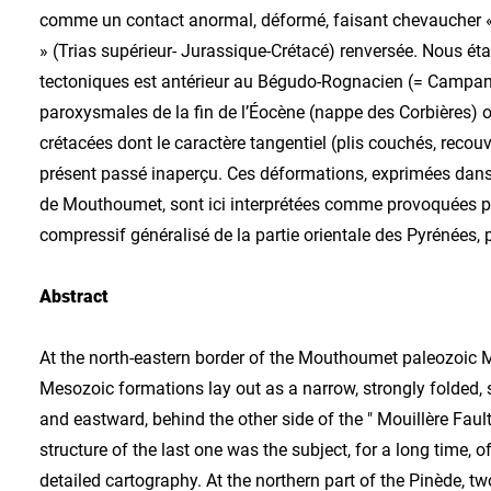
comme un contact anormal, déformé, faisant chevaucher « l’
» (Trias supérieur- Jurassique-Crétacé) renversée. Nous é
tectoniques est antérieur au Bégudo-Rognacien (= Campano 
paroxysmales de la fin de l’Éocène (nappe des Corbières) 
crétacées dont le caractère tangentiel (plis couchés, rec
présent passé inaperçu. Ces déformations, exprimées dans
de Mouthoumet, sont ici interprétées comme provoquées par
compressif généralisé de la partie orientale des Pyrénées, 
Abstract
At the north-eastern border of the Mouthoumet paleozoic M
Mesozoic formations lay out as a narrow, strongly folded, s
and eastward, behind the other side of the " Mouillère Faul
structure of the last one was the subject, for a long time, 
detailed cartography. At the northern part of the Pinède, tw