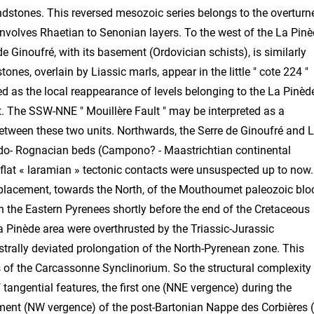
dstones. This reversed mesozoic series belongs to the overturn
 involves Rhaetian to Senonian layers. To the west of the La Pin
e Ginoufré, with its basement (Ordovician schists), is similarly
nes, overlain by Liassic marls, appear in the little " cote 224 "
ed as the local reappearance of levels belonging to the La Pinèd
it. The SSW-NNE " Mouillère Fault " may be interpreted as a
etween these two units. Northwards, the Serre de Ginoufré and 
udo- Rognacian beds (Campono? - Maastrichtian continental
flat « laramian » tectonic contacts were unsuspected up to now.
splacement, towards the North, of the Mouthoumet paleozoic blo
n the Eastern Pyrenees shortly before the end of the Cretaceous
a Pinède area were overthrusted by the Triassic-Jurassic
istrally deviated prolongation of the North-Pyrenean zone. This
of the Carcassonne Synclinorium. So the structural complexity
tangential features, the first one (NNE vergence) during the
ement (NW vergence) of the post-Bartonian Nappe des Corbières (