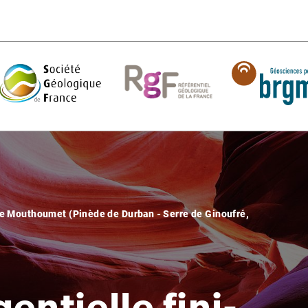
 de Mouthoumet (Pinède de Durban - Serre de Ginoufré,
entielle fini-