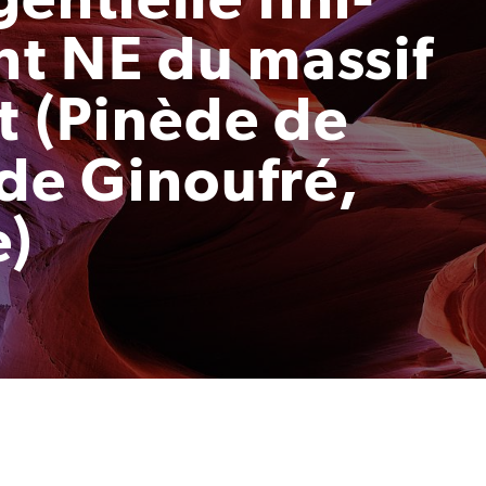
nt NE du massif
 (Pinède de
 de Ginoufré,
e)