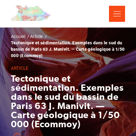
Aller
Panneau de gestion des cookies
au
contenu
principal
Fil
Accueil
Article
Tectonique et sédimentation. Exemples dans le sud du
d'Ariane
bassin de Paris 63 J. Manivit. — Carte géologique à 1/50
000 (Ecommoy)
ARTICLE
Tectonique et
sédimentation. Exemples
dans le sud du bassin de
Paris 63 J. Manivit. —
Carte géologique à 1/50
000 (Ecommoy)