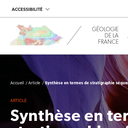
Aller
Panneau de gestion des cookies
ACCESSIBILITÉ
au
contenu
principal
GÉOLOGIE
DE LA
FRANCE
Fil
Accueil
Article
Synthèse en termes de stratigraphie séque
d'Ariane
ARTICLE
Synthèse en te