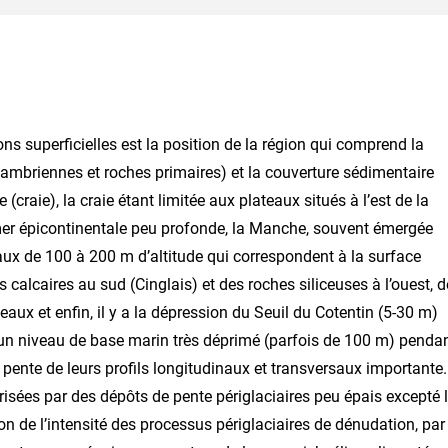
ns superficielles est la position de la région qui comprend la
écambriennes et roches primaires) et la couverture sédimentaire
(craie), la craie étant limitée aux plateaux situés à l’est de la
mer épicontinentale peu profonde, la Manche, souvent émergée
aux de 100 à 200 m d’altitude qui correspondent à la surface
s calcaires au sud (Cinglais) et des roches siliceuses à l’ouest, d
eaux et enfin, il y a la dépression du Seuil du Cotentin (5-30 m)
 d’un niveau de base marin très déprimé (parfois de 100 m) penda
 la pente de leurs profils longitudinaux et transversaux importante.
risées par des dépôts de pente périglaciaires peu épais excepté 
son de l’intensité des processus périglaciaires de dénudation, par 