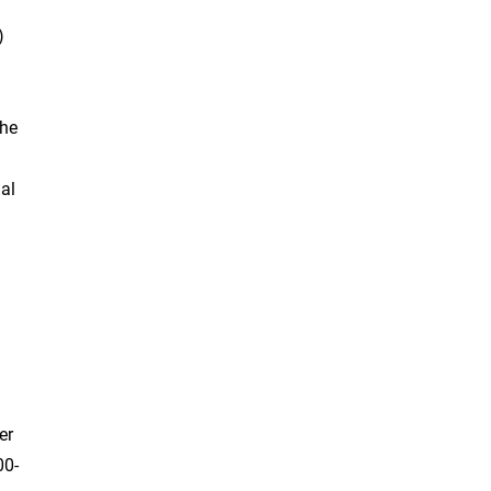
)
the
al
er
00-