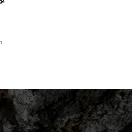
age
d