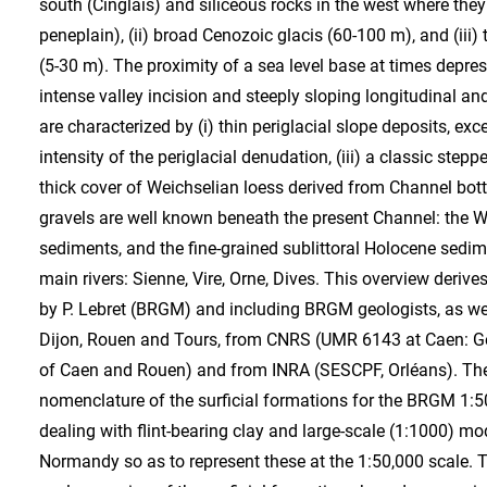
south (Cinglais) and siliceous rocks in the west where the
peneplain), (ii) broad Cenozoic glacis (60-100 m), and (iii)
(5-30 m). The proximity of a sea level base at times depre
intense valley incision and steeply sloping longitudinal and
are characterized by (i) thin periglacial slope deposits, exc
intensity of the periglacial denudation, (iii) a classic step
thick cover of Weichselian loess derived from Channel bot
gravels are well known beneath the present Channel: the W
sediments, and the fine-grained sublittoral Holocene sedim
main rivers: Sienne, Vire, Orne, Dives. This overview derives
by P. Lebret (BRGM) and including BRGM geologists, as well
Dijon, Rouen and Tours, from CNRS (UMR 6143 at Caen: Ge
of Caen and Rouen) and from INRA (SESCPF, Orléans). The r
nomenclature of the surficial formations for the BRGM 1:5
dealing with flint-bearing clay and large-scale (1:1000) mo
Normandy so as to represent these at the 1:50,000 scale. T