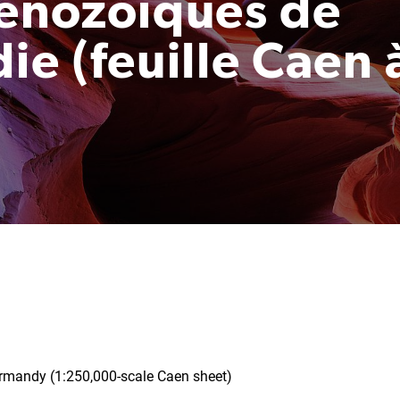
cénozoïques de
e (feuille Caen 
ormandy (1:250,000-scale Caen sheet)