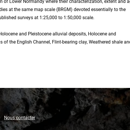
on of Lower Normandy where their characterization, extent and 
studies at the same map scale (BRGM) devoted essentially to the
lished surveys at 1:25,000 to 1:50,000 scale.
 Holocene and Pleistocene alluvial deposits, Holocene and
 of the English Channel, Flint-bearing clay, Weathered shale an
Nous contacter