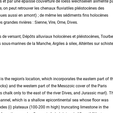
s et par une épaisse couverture de loess weichsélien alimenté p
 on peut retrouver les chenaux fluviatiles pléistocènes des
onnues aussi en amont) ; de même les sédiments fins holocènes
 grandes rivières : Sienne, Vire, Orne, Dives.
s de versant, Dépôts alluviaux holocènes et pléistocènes, Tourbe
ous-marines de la Manche, Argiles à silex, Altérites sur schist
 is the region's location, which incorporates the eastern part of t
ks) and the western part of the Mesozoic cover of the Paris
chalk only to the east of the river Dives, and Jurassic marl). T
hannel, which is a shallow epicontinental sea whose floor was
des (i) plateaux (100-200 m high) truncating limestone in the