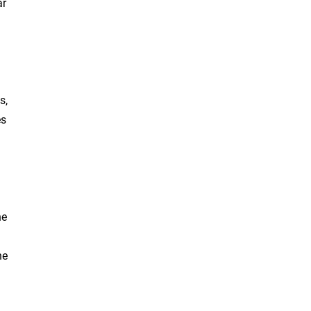
ar
s,
es
he
he