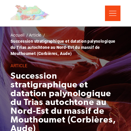
Aller
Panneau de gestion des cookies
au
contenu
principal
Fil
Accueil
Article
Succession stratigraphique et datation palynologique
d'Ariane
du Trias autochtone au Nord-Est du massif de
Mouthoumet (Corbières, Aude)
ARTICLE
Succession
stratigraphique et
datation palynologique
du Trias autochtone au
Nord-Est du massif de
Mouthoumet (Corbières,
Aude)