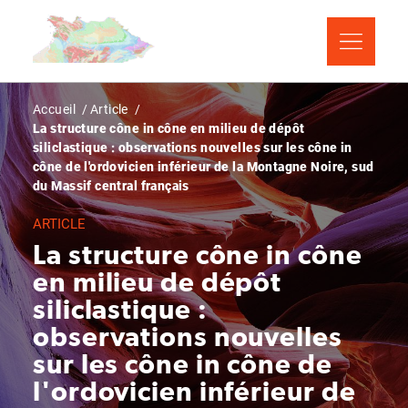
Aller
Panneau de gestion des cookies
au
contenu
principal
Fil
Accueil
Article
La structure cône in cône en milieu de dépôt
d'Ariane
siliclastique : observations nouvelles sur les cône in
cône de l'ordovicien inférieur de la Montagne Noire, sud
du Massif central français
ARTICLE
La structure cône in cône
en milieu de dépôt
siliclastique :
observations nouvelles
sur les cône in cône de
l'ordovicien inférieur de