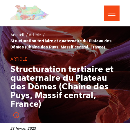
Aller
Panneau de gestion des cookies
au
contenu
principal
Fil
Accueil
Article
Structuration tertiaire et quaternaire du Plateau des
d'Ariane
Dômes (Chaîne des Puys, Massif central, France)
ARTICLE
Structuration tertiaire et
quaternaire du Plateau
des Dômes (Chaîne des
Puys, Massif central,
France)
23 février 2023