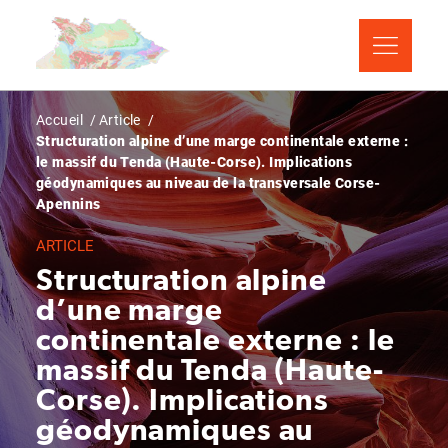
Aller
Panneau de gestion des cookies
au
contenu
principal
Fil
Accueil
Article
Structuration alpine d’une marge continentale externe :
d'Ariane
le massif du Tenda (Haute-Corse). Implications
géodynamiques au niveau de la transversale Corse-
Apennins
ARTICLE
Structuration alpine
d’une marge
continentale externe : le
massif du Tenda (Haute-
Corse). Implications
géodynamiques au