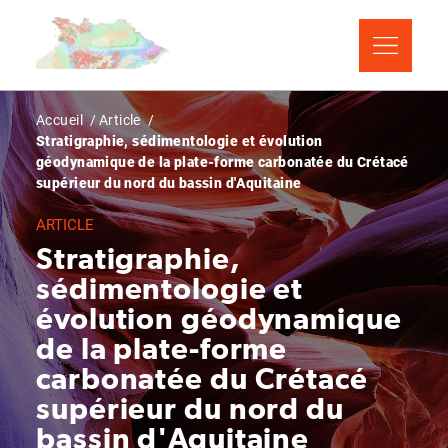
Aller
Panneau de gestion des cookies
au
contenu
principal
Fil
Accueil
Article
Stratigraphie, sédimentologie et évolution
d'Ariane
géodynamique de la plate-forme carbonatée du Crétacé
supérieur du nord du bassin d'Aquitaine
ARTICLE
Stratigraphie,
sédimentologie et
évolution géodynamique
de la plate-forme
carbonatée du Crétacé
supérieur du nord du
bassin d'Aquitaine