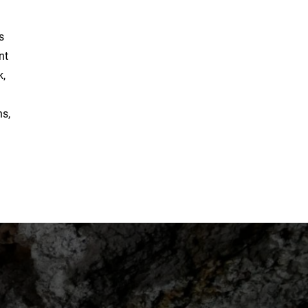
s
nt
k,
ns,