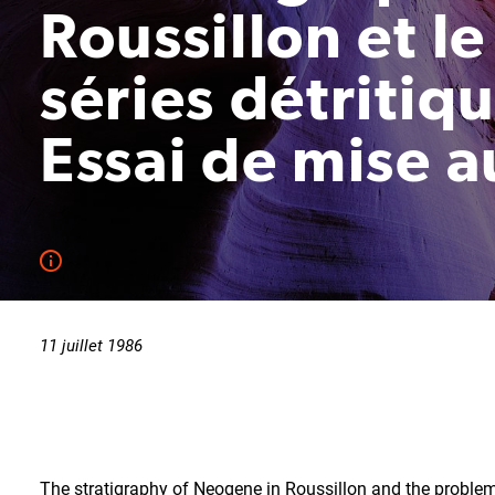
Roussillon et l
séries détritiq
Essai de mise a
11 juillet 1986
The stratigraphy of Neogene in Roussillon and the problem o