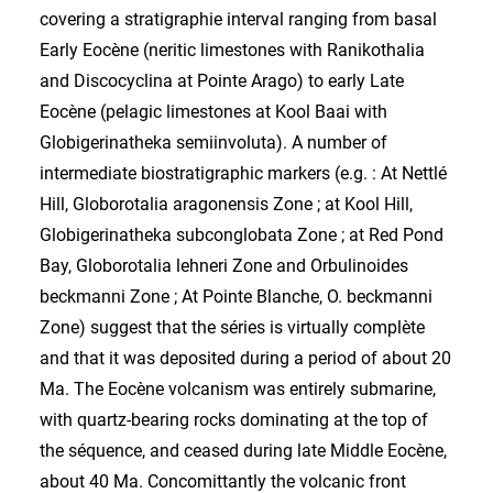
covering a stratigraphie interval ranging from basal
Early Eocène (neritic limestones with Ranikothalia
and Discocyclina at Pointe Arago) to early Late
Eocène (pelagic limestones at Kool Baai with
Globigerinatheka semiinvoluta). A number of
intermediate biostratigraphic markers (e.g. : At Nettlé
Hill, Globorotalia aragonensis Zone ; at Kool Hill,
Globigerinatheka subconglobata Zone ; at Red Pond
Bay, Globorotalia lehneri Zone and Orbulinoides
beckmanni Zone ; At Pointe Blanche, O. beckmanni
Zone) suggest that the séries is virtually complète
and that it was deposited during a period of about 20
Ma. The Eocène volcanism was entirely submarine,
with quartz-bearing rocks dominating at the top of
the séquence, and ceased during late Middle Eocène,
about 40 Ma. Concomittantly the volcanic front