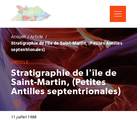
Aller
Panneau de gestion des cookies
au
contenu
principal
Fil
Accueil
Article
Stratigraphie de l'île de Saint-Martin, (Petites Antilles
d'Ariane
septentrionales)
ARTICLE
Stratigraphie de l'île de
Saint-Martin, (Petites
Antilles septentrionales)
11 juillet 1988