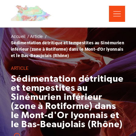
Aller
Panneau de gestion des cookies
au
contenu
principal
Fil
Accueil
Article
Sédimentation détritique et tempestites au Sinémurien
d'Ariane
inférieur (zone à Rotiforme) dans le Mont-d'Or lyonnais
et le Bas-Beaujolais (Rhône)
ARTICLE
Sédimentation détritique
et tempestites au
Sinémurien inférieur
(zone à Rotiforme) dans
le Mont-d'Or lyonnais et
le Bas-Beaujolais (Rhône)