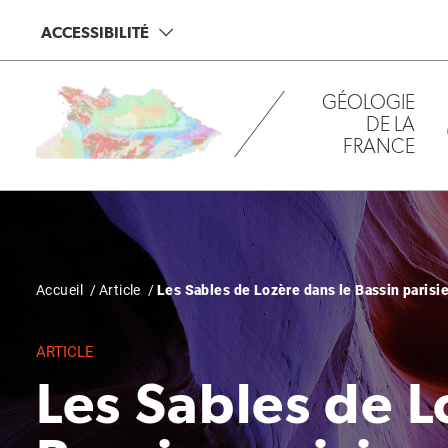
Aller
Panneau de gestion des cookies
ACCESSIBILITÉ
au
contenu
principal
GÉOLOGIE
DE LA
FRANCE
Fil
Accueil
Article
Les Sables de Lozère dans le Bassin parisie
d'Ariane
ARTICLE
Les Sables de L