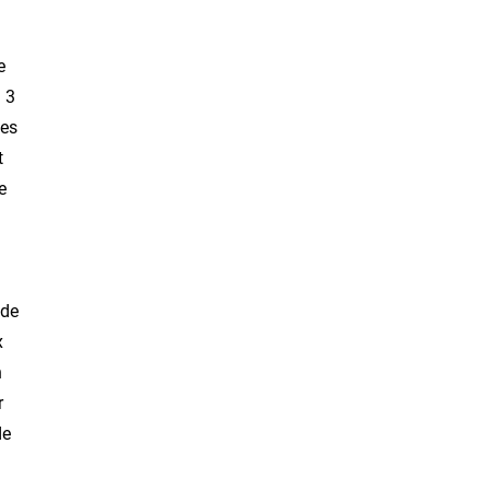
e
à 3
des
t
e
 de
x
n
r
de