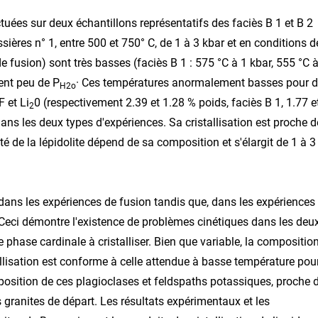
ctuées sur deux échantillons représentatifs des faciès B 1 et B 2
res n° 1, entre 500 et 750° C, de 1 à 3 kbar et en conditions d
 fusion) sont très basses (faciès B 1 : 575 °C à 1 kbar, 555 °C 
dent peu de P
· Ces températures anormalement basses pour 
H2o
 et Li
0 (respectivement 2.39 et 1.28 % poids, faciès B 1, 1.77 e
2
dans les deux types d'expériences. Sa cristallisation est proche d
é de la lépidolite dépend de sa composition et s'élargit de 1 à 3
 dans les expériences de fusion tandis que, dans les expériences
r. Ceci démontre l'existence de problèmes cinétiques dans les deu
 phase cardinale à cristalliser. Bien que variable, la compositio
llisation est conforme à celle attendue à basse température pou
osition de ces plagioclases et feldspaths potassiques, proche 
s granites de départ. Les résultats expérimentaux et les