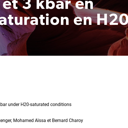
 et 3 kbar en
saturation en H2
kbar under H20-saturated conditions
Stenger, Mohamed Aïssa et Bernard Charoy