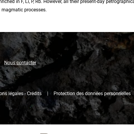
nriched in F, Li, P, Rb. However, all their present-day petrographic
y magmatic processes.
Nous contacter
ns légales - Crédits
Protection des données personnelles