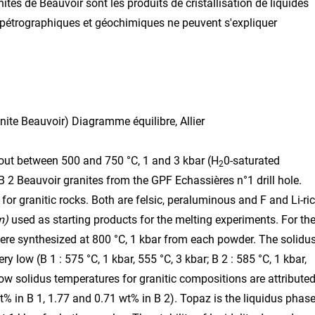
es de Beauvoir sont les produits de cristallisation de liquides
res pétrographiques et géochimiques ne peuvent s'expliquer
anite Beauvoir) Diagramme équilibre, Allier
 out between 500 and 750 °C, 1 and 3 kbar (H
0-saturated
2
B 2 Beauvoir granites from the GPF Echassières n°1 drill hole.
or granitic rocks. Both are felsic, peraluminous and F and Li-ric
m)
used as starting products for the melting experiments. For th
were synthesized at 800 °C, 1 kbar from each powder. The solidu
low (B 1 : 575 °C, 1 kbar, 555 °C, 3 kbar; B 2 : 585 °C, 1 kbar,
low solidus temperatures for granitic compositions are attribute
t% in B 1, 1.77 and 0.71 wt% in B 2). Topaz is the liquidus phas