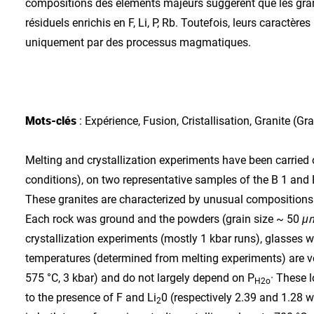
compositions des éléments majeurs suggèrent que les granit
résiduels enrichis en F, Li, P, Rb. Toutefois, leurs caractè
uniquement par des processus magmatiques.
Mots-clés
: Expérience, Fusion, Cristallisation, Granite (Gr
Melting and crystallization experiments have been carried
conditions), on two representative samples of the B 1 and 
These granites are characterized by unusual compositions f
Each rock was ground and the powders (grain size ~ 50
μ
crystallization experiments (mostly 1 kbar runs), glasses 
temperatures (determined from melting experiments) are very 
575 °C, 3 kbar) and do not largely depend on P
· These 
H2o
to the presence of F and Li
0 (respectively 2.39 and 1.28 w
2