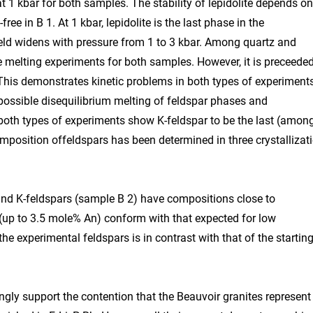
 at 1 kbar for both samples. The stability of lepidolite depends on
free in B 1. At 1 kbar, lepidolite is the last phase in the
 field widens with pressure from 1 to 3 kbar. Among quartz and
he melting experiments for both samples. However, it is preceede
. This demonstrates kinetic problems in both types of experiment
 possible disequilibrium melting of feldspar phases and
 both types of experiments show K-feldspar to be the last (amon
omposition offeldspars has been determined in three crystallizat
and K-feldspars (sample B 2) have compositions close to
 (up to 3.5 mole% An) conform with that expected for low
he experimental feldspars is in contrast with that of the startin
gly support the contention that the Beauvoir granites represent