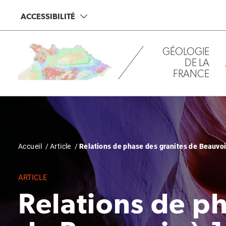
Aller
Panneau de gestion des cookies
ACCESSIBILITÉ
au
contenu
principal
GÉOLOGIE
DE LA
FRANCE
Fil
Accueil
Article
Relations de phase des granites de Beauvoir
d'Ariane
ARTICLE
Relations de ph