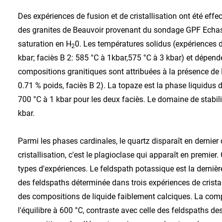
Des expériences de fusion et de cristallisation ont été effe
des granites de Beauvoir provenant du sondage GPF Echassiè
saturation en H
0. Les températures solidus (expériences de
2
kbar; faciès B 2: 585 °C à 1kbar,575 °C à 3 kbar) et dépen
compositions granitiques sont attribuées à la présence de F
0.71 % poids, faciès B 2). La topaze est la phase liquidus 
700 °C à 1 kbar pour les deux faciès. Le domaine de stabilit
kbar.
Parmi les phases cardinales, le quartz disparaît en dernier
cristallisation, c'est le plagioclase qui apparaît en premie
types d'expériences. Le feldspath potassique est la dernière
des feldspaths déterminée dans trois expériences de crista
des compositions de liquide faiblement calciques. La comp
l'équilibre à 600 °C, contraste avec celle des feldspaths de