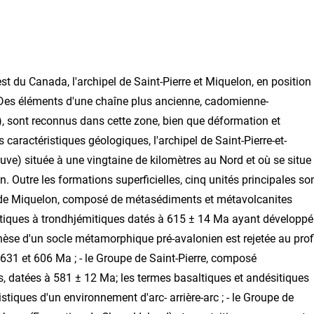
t du Canada, l'archipel de Saint-Pierre et Miquelon, en position
. Des éléments d'une chaîne plus ancienne, cadomienne-
), sont reconnus dans cette zone, bien que déformation et
caractéristiques géologiques, l'archipel de Saint-Pierre-et-
uve) située à une vingtaine de kilomètres au Nord et où se situe
 Outre les formations superficielles, cinq unités principales so
ap de Miquelon, composé de métasédiments et métavolcanites
tiques à trondhjémitiques datés à 615 ± 14 Ma ayant développé
thèse d'un socle métamorphique pré-avalonien est rejetée au prof
e 631 et 606 Ma ; - le Groupe de Saint-Pierre, composé
s, datées à 581 ± 12 Ma; les termes basaltiques et andésitiques
tiques d'un environnement d'arc- arrière-arc ; - le Groupe de