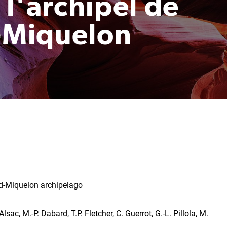
l'archipel de
t-Miquelon
nd-Miquelon archipelago
sac, M.-P. Dabard, T.P. Fletcher, C. Guerrot, G.-L. Pillola, M.