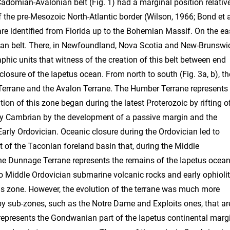
sed (Fig. 4,5). The evolution of the Avalon Terrane during the Cadomian cycle (Nance, 1990; Nance et al., 1991; Murphy et al., I992b) was similar to that of an arc/back-arc system (Fig. 4), developed in a oblique subduction framework resorbed along sinistral transform faults and auving not led to a continental collision. In addition to those criteria, which define the Avalon Terrane along the east edge of the North American continent, Devonian to Carboniferous deposits and magmatic rocks that seal the Acadian deformation are described from the Avalon and Burin peninsulas in Newfoundland. The main steps of the geological evolution of this area are shown in Table 1. In Newfoundland, the Avalon Terrane is divided in four units (Keppie et al., 199I), which are from north to south (Figs. 3b and 4b): - the Burgeo Unit, in contact with the Gander Terrane along the Bay d'Est and Dragon Bay Faults. According to Raeside and Barr (1990) and Barr et al., (1990), this unit, an equivalent of the Bras d'Or Terrane in Cape Breton Island, was separated form the Avalon Terrane at least until the Early Ordovician; - the Fortune Unit, bordered to the north by the Dover and Hermitage Bay Faults; - the Burin Unit, which is limited by the Paradise Sound Fault; - the Conception Unit that forms the most part of the Avalon Terrane at the East of Placentia and Trinity Bays. The Burgeo Unit is made up of gneiss and migmatite (Grey River gneiss and Cinq Cerf gneiss), the protolith of which is dated at 686 + 33 -15 Ma and the metamorphismat 579 ± 10 Ma (Dunning and O'Brien, 1989). The suite is intruded by tonalite and granodiorite dated at 563 ± 3 and 499 + 3- 2 Ma (Dunninp and O'Brien, 1989). The lithology of the unit is very similar to that of the metamorphic Miquelon Group, but the recently ages of 615 Ma obtained on the Cap Blanc trondhjemite (Rabu et al., 1993c; this paper) clearly distinguish two groups. The Fortune Unit outcrops on the Burin Peninsula and on St. Pierre and Miquelon (Fig. 4a and 5). It consists of volcanic rocks (O'Brien et al., 1990), mainly felsic with minor mafic terms in the lower parts of the Marystown, Love Cove, Connaigre Bay and Long Harbour groups. The base of these groups is unknown. Ages obtained on the different groups are 608 ± 2.5 Ma for the Marystown Group und 590 ± 30 Ma for the Love Cove Group, which is probably cogenetic with the Swift Current granite dated at 580 ± 20 Ma (Dallmeyer et al., 1981b). They are either conformably overlain by Latest Precambrian epiclastic turbidites (Connecting Point Croup over Love Cove Group), or unconforma- bly overlain (Cadomian orogeny effect) by Latest Precambrian to Earliest Cambrian sedimentary rock (Rencontre, Chapel Islands and Random Fms over the Marystown Group). The Fortune Unit also contains formations attributed to a Devonian-Carboniferous age, which are composed of sub-aerial volcanic rocks and clastic-continental or lacustrine deposits (Terrenceville and Spanish Room Formations). All formations of this unit have an equivalent on the St. Pierre and Miquelon islands (Rabu and Rabottin, 1992; Rabu et al., 1992; Rabu et al., 1993a, b, c). The Burin Unit forms a narrow strip on the south coast of Burin Peninsula. It is characterized by mafic rock (Burin Group; Strong et al., 1978), showing a MORB affinity (Strong and Dostal, 1980) and dated at 763 ± 2 Ma (Krogh et al., 1987). These rocks were the basis of circum-Atlantic correlations with the Pan-African Bou Azzer ophiolites (Leblanc, 1981). No equivalent rocks are known in St. Pierre and Miquelon that would correlate with the poor offshore extension of the very well-defined geophysical anomaly of the Burin Unit. The Conception Unit shows a similar succession to that of the Fortune Unit, but is more complete and diversified. The felsic and mafic suites, equivalent to the Marystown and Love Cove groups, are present in the Harbour Main Croup, but clearly older (631 ± 2 to 606 ± 3 Ma; Krogh et al., 1987). They are generally conformably overlain by marine sedimentary rock that filled a basin with turbiditic, deltaic, alluvial and then continental deposits of the superposed Conception, St. John's and Signal Hill groups. This sedimentation ended around 570 Ma (O'Brien et al., 1990) and included Ediacara faunas (Anderson und Conway-Morris, 1982). Between 565 und 550 Ma, a brief rifting phase produced, in the Avalon Peninsula, the bimodal volcanic suite of the Musgravetown Group, unconformably overlain by the latest Precambrian to Early Cambrian Rencontre, Chapel Island and Random Fms, and then by the Middle Cambriun Adeyton and Harcourt groups. Off shore the Avalon Peninsula, no discontinuity is known during the Silurian.. Inland, the Acadian orogeny in the Avalon Peninsula was mainly identified by plutonism, tilted-blocks and open folds, in places associated with very weak cleavage and low-grade metamorphism (prhenite-pumpelleyite to chlorite). In the western part of the Avalon Terrane, the Acadian tectonics produced thrust and strike-slip faults with penetrative fabrics (Strong et al., 1978). 40Ar/39Ar ages obtained on minerals from the plutonic rocks are between 356 and 352 Ma (Dallmeyer et al., 1