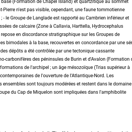
la base (Formation de Chapel Island) et quartzitique au sommet
t-Pierre n'est pas visible, cependant, une faune tommotienne
 ; - le Groupe de Langlade est rapporté au Cambrien inférieur et
assées de calcaire (Zone à Callavia, Harttella, Hydrocephalus
ère repose en discordance stratigraphique sur les Groupes de
es bimodales à la base, recouvertes en concordance par une sér
e des dépôts a été contrôlée par une tectonique cassante
o-carbonifères des péninsules de Burin et d'Avalon (Formation 
s formations de l'archipel ; un âge mésozoïque (Trias supérieur à
t contemporaines de l'ouverture de l'Atlantique-Nord. Les
s ensembles sont toujours modérées et restent dans le domaine
roupe du Cap de Miquelon sont impliquées dans l'amphibolite