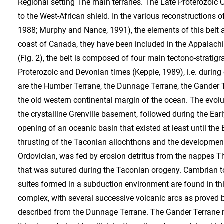
Regional setting The main terranes. The Late Proterozoic Cadomian-Avalonian belt (Fig. 1) had a marginal position relative to the West-African shield. In the various reconstructions of the pre-Mesozoic North-Atlantic border (Wilson, 1966; Bond et al., 1988; Murphy and Nance, 1991), the elements of this belt are identified from Florida up to the Bohemian Massif. On the east coast of Canada, they have been included in the Appalachian belt. There, in Newfoundland, Nova Scotia and New-Brunswick (Fig. 2), the belt is composed of four main tectono-stratigraphic units that witness of the creation of this belt between end Proterozoic and Devonian times (Keppie, 1989), i.e. during closure of the Iapetus ocean. From north to south (Fig. 3a, b), they are the Humber Terrane, the Dunnage Terrane, the Gander Terrane and the Avalon Terrane. The Humber Terrane represents the old western continental margin of the ocean. The evolution of this zone began during the latest Proterozoic by rifting of the crystalline Grenville basement, followed during the Early Cambrian by the development of a passive margin and the opening of an oceanic basin that existed at least until the Early Ordovician. Oceanic closure during the Ordovician led to thrusting of the Taconian allochthons and the development of the Taconian foreland basin that, during the Middle Ordovician, was fed by erosion detritus from the nappes The Dunnage Terrane represents the remains of the Iapetus ocean that was sutured during the Taconian orogeny. Cambrian to Middle Ordovician submarine volcanic rocks and early ophiolite suites formed in a subduction environment are found in this zone. However, the evolution of the terrane was much more complex, with several successive volcanic arcs as proved by sub-zones, such as the Notre Dame and Exploits ones, that are described from the Dunnage Terrane. The Gander Terrane represents the Gondwanian part of the Iapetus continental margin. It is characterized by siliciclastic sedimentary rock in which volcanic terms are scarce. The age of the rocks is Cambrian to Ordovician. This terrane is explained as an accretion prism over continental crust (Colman-Sadd, 1992). The Avalon Terrane lies in a very external position relative to the Appalachian orogen. It is bordered to the south by the Minas Fault that forms the contact with the Meguma Terrane. The Avalon Terrane is widely exposed in Nova Scotia and off-shore south of St. Pierre and Miquelon (Fig. 6). During the Early Paleozoic, this domain was independent of the other three terranes, to which it was accreted during the Ordovician to Early Devonian (Keppie, 1989) by oblique sinistral shearing along major crustal discontinuities such as the Dover Fault (Fig.3b). The shearing ended with the Acadian movements and the faults were then intruded by Carboniferous granite (Dallmeyer et al., 1981a). The limits of the Avalon Terrane are different depending on the authors (Raeside and Barr, 1990; Keppie et al., 1991; Figs 3a and b). However, whatever limits are adopted, St-Pierre-and-Miquelon lie within the Avalon Terrane. Placed in the external domain of the Appalachian belt, the Avalon Terrane allows identification of some elements of an older, end Proterozoic (680-550 Ma), Cadomian-Avalonian belt. Although deformation and metamorphism associated with this orogeny were weak in intensity, elements of the belt are recognized in southern Newfoundland (Avallon and Burin peninsulas), in northern Nova Scotia (Cape Breton Island), and in New-Brunswick, Maine and New-England. As a part of the Avalon Terrane, St-Pierre-and-Miquelon show good exposure of Cadomiun rocks. The Meguma Terrane, which is only exposed in the Nova Scotian part of the Appalachian belt, is the outer zone of the belt. It is characterized by a thick turbiditic sequence, Cambrian to Ordovician in age (Schenk, 1970) and possibly overlying a high-grade metamorphic basement (Clarke et al., in Murphy et al., 1992a). The Avalon Terrane. The Avalon type-zone forms a 200 km wide strip in southern Newfoundland (Avalon and Burin peninsulas). Bordered to the west by the Dover and Hermitage Bay Faults, the Avalon Terrane (O'Brien et al., 1990) is characterized by: - homogeneous Precambrian series at the regional scale, - abundant Precambrian, ,felsic rocks, - a regional infra-Cambrian unconformity and a continuous passage between the Vendian and the earliest Cambrian (new international stratotype of the Precambrian-Cambrian limit at the southeast tip of the Burin Peninsula, near Fortune), - Cambrian to Early Ordovician platform deposits characterized by a trilobite fauna of Acadian-Baltic affinity. The same characteristics are recognized from Newfoundland to Maine and New-England and correlation charts have been propo