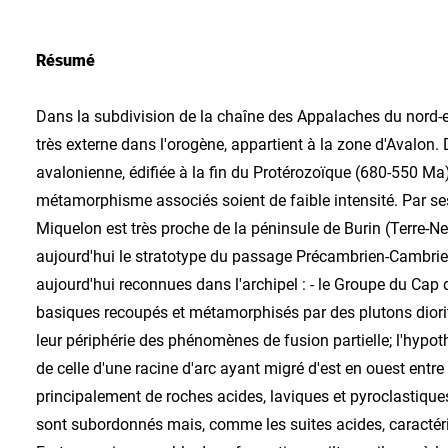
Résumé
Dans la subdivision de la chaîne des Appalaches du nord-es
très externe dans l'orogène, appartient à la zone d'Avalon
avalonienne, édifiée à la fin du Protérozoïque (680-550 Ma
métamorphisme associés soient de faible intensité. Par ses 
Miquelon est très proche de la péninsule de Burin (Terre-Ne
aujourd'hui le stratotype du passage Précambrien-Cambrien.
aujourd'hui reconnues dans l'archipel : - le Groupe du C
basiques recoupés et métamorphisés par des plutons diori
leur périphérie des phénomènes de fusion partielle; l'hypo
de celle d'une racine d'arc ayant migré d'est en ouest entr
principalement de roches acides, laviques et pyroclastique
sont subordonnés mais, comme les suites acides, caractéris