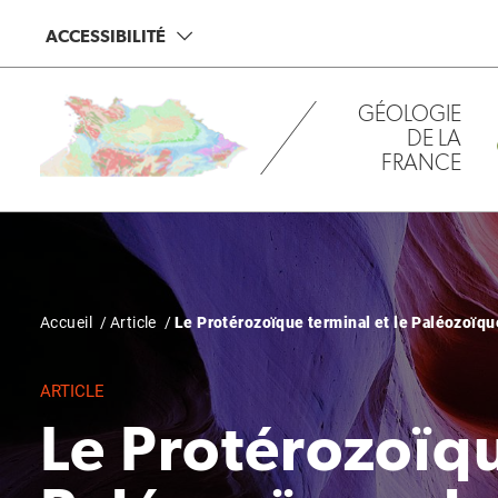
Aller
Panneau de gestion des cookies
ACCESSIBILITÉ
au
contenu
principal
GÉOLOGIE
DE LA
FRANCE
Fil
Accueil
Article
Le Protérozoïque terminal et le Paléozoïqu
d'Ariane
ARTICLE
Le Protérozoïqu