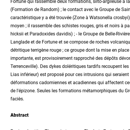
Fortune qui rassemble deux formations, silto-argileuse à 
(Formation de Random) ; le contact avec le Groupe de Sain
caractéristique y a été trouvée (Zone à Watsonella crosbyi)
moyen ; il rassemble des schistes rouges, gris et noirs à p
hicksii et Paradoxides davidis) ; - le Groupe de Belle-Rivi
Langlade et de Fortune et se compose de roches volcaniqu
détritique terrigène rouge ; ce groupe dont la mise en plac
importante, est provisoirement rapproché des dépôts dévon
Terrenceville). Des dykes doléritiques tardifs recoupent le
Lias inférieur) est proposé pour ces intrusions qui seraien
déformations cadomiennes et acadiennes qui affectent ce
de l'épizone. Seules les formations métamorphiques du G
faciès.
Abstract