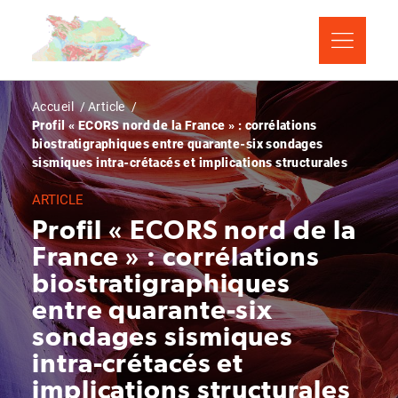
Aller
Panneau de gestion des cookies
au
contenu
principal
Fil
Accueil
Article
Profil « ECORS nord de la France » : corrélations
d'Ariane
biostratigraphiques entre quarante-six sondages
sismiques intra-crétacés et implications structurales
ARTICLE
Profil « ECORS nord de la
France » : corrélations
biostratigraphiques
entre quarante-six
sondages sismiques
intra-crétacés et
implications structurales