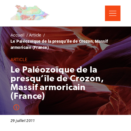
Aller
Panneau de gestion des cookies
au
contenu
principal
Fil
Accueil
Article
Le Paléozoïque de la presqu’île de Crozon, Massif
d'Ariane
armoricain (France)
ARTICLE
Le Paléozoïque de la
presqu’île de Crozon,
Massif armoricain
(France)
29 juillet 2011