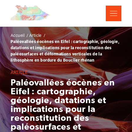
Aller
Panneau de gestion des cookies
au
contenu
principal
Fil
Accueil
Article
Paléovallées éocènes en Eifel : cartographie, géologie,
d'Ariane
datations et implications pour la reconstitution des
paléosurfaces et déformations verticales de la
lithosphère en bordure du Bouclier rhénan
ARTICLE
Paléovallées éocènes en
Eifel : cartographie,
géologie, datations et
implications pour la
reconstitution des
paléosurfaces et