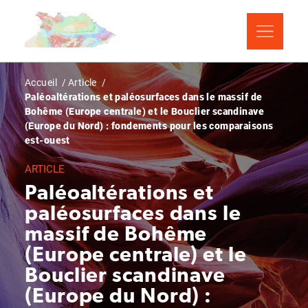
Aller
Panneau de gestion des cookies
au
contenu
principal
Fil
Accueil
Article
Paléoaltérations et paléosurfaces dans le massif de
d'Ariane
Bohême (Europe centrale) et le Bouclier scandinave
(Europe du Nord) : fondements pour les comparaisons
est-ouest
ARTICLE
Paléoaltérations et
paléosurfaces dans le
massif de Bohême
(Europe centrale) et le
Bouclier scandinave
(Europe du Nord) :