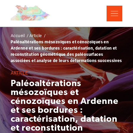
Aller
Panneau de gestion des cookies
au
contenu
principal
Fil
Accueil
Article
Paléoaltérations mésozoïques et cénozoïques en
d'Ariane
Ardenne et ses bordures : caractérisation, datation et
reconstitution géométrique des paléosurfaces
associées et analyse de leurs déformations successives
ARTICLE
Paléoaltérations
mésozoïques et
cénozoïques en Ardenne
et ses bordures :
caractérisation, datation
et reconstitution