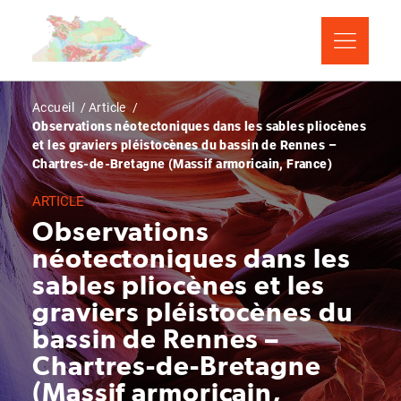
Aller
Panneau de gestion des cookies
au
contenu
principal
Fil
Accueil
Article
Observations néotectoniques dans les sables pliocènes
d'Ariane
et les graviers pléistocènes du bassin de Rennes –
Chartres-de-Bretagne (Massif armoricain, France)
ARTICLE
Observations
néotectoniques dans les
sables pliocènes et les
graviers pléistocènes du
bassin de Rennes –
Chartres-de-Bretagne
(Massif armoricain,