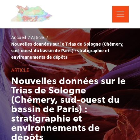
Aller
Panneau de gestion des cookies
au
contenu
principal
Fil
Accueil
Article
Nouvelles données sur le Trias de Sologne (Chémery,
d'Ariane
sud-ouest du bassin de Paris) : stratigraphie et
environnements de dépôts
ARTICLE
Nouvelles données sur le
Trias de Sologne
(Chémery, sud-ouest du
bassin de Paris) :
stratigraphie et
environnements de
dépôts