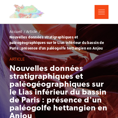
Aller
Panneau de gestion des cookies
au
contenu
principal
Fil
Accueil
Article
Nouvelles données stratigraphiques et
d'Ariane
paléogéographiques sur le Lias inférieur du bassin de
Paris : présence d'un paléogolfe hettangien en Anjou
ARTICLE
Nouvelles données
stratigraphiques et
paléogéographiques sur
le Lias inférieur du bassin
de Paris : présence d'un
paléogolfe hettangien en
Anjou