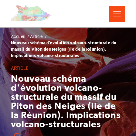
Aller
Panneau de gestion des cookies
au
contenu
principal
Fil
Accueil
Article
Nouveau schéma d'évolution volcano-structurale du
d'Ariane
massif du Piton des Neiges (Ile de la Réunion).
Implications volcano-structurales
ARTICLE
Nouveau schéma
d'évolution volcano-
structurale du massif du
Piton des Neiges (Ile de
la Réunion). Implications
volcano-structurales