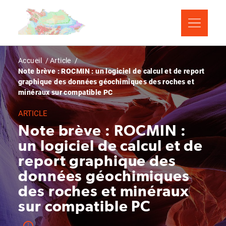
Aller
Panneau de gestion des cookies
au
contenu
principal
Fil
Accueil
Article
Note brève : ROCMIN : un logiciel de calcul et de report
d'Ariane
graphique des données géochimiques des roches et
minéraux sur compatible PC
ARTICLE
Note brève : ROCMIN :
un logiciel de calcul et de
report graphique des
données géochimiques
des roches et minéraux
sur compatible PC