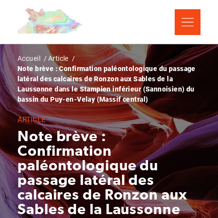
Aller
Panneau de gestion des cookies
au
contenu
principal
Fil
Accueil
Article
Note brève : Confirmation paléontologique du passage
d'Ariane
latéral des calcaires de Ronzon aux Sables de la
Laussonne dans le Stampien inférieur (Sannoisien) du
bassin du Puy-en-Velay (Massif central)
ARTICLE
Note brève :
Confirmation
paléontologique du
passage latéral des
calcaires de Ronzon aux
Sables de la Laussonne