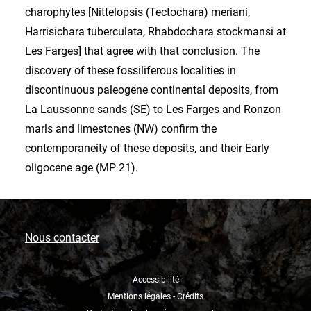
charophytes [Nittelopsis (Tectochara) meriani,
Harrisichara tuberculata, Rhabdochara stockmansi at
Les Farges] that agree with that conclusion. The
discovery of these fossiliferous localities in
discontinuous paleogene continental deposits, from
La Laussonne sands (SE) to Les Farges and Ronzon
marls and limestones (NW) confirm the
contemporaneity of these deposits, and their Early
oligocene age (MP 21).
Nous contacter
Accessibilité
Mentions légales - Crédits