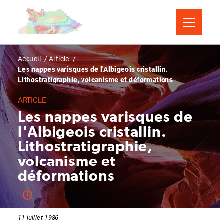
Aller
Panneau de gestion des cookies
au
contenu
principal
Fil
Accueil
Article
Les nappes varisques de l'Albigeois cristallin.
d'Ariane
Lithostratigraphie, volcanisme et déformations
ARTICLE
Les nappes varisques de
l'Albigeois cristallin.
Lithostratigraphie,
volcanisme et
déformations
11 juillet 1986