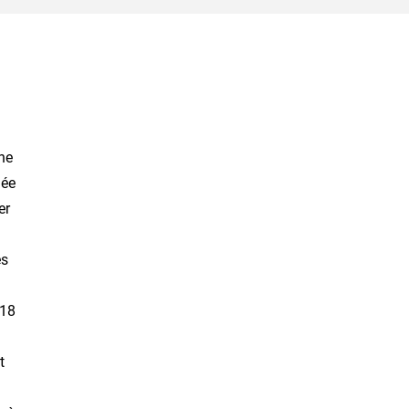
he
lée
er
es
-18
t