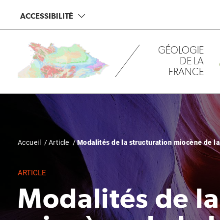
Aller
Panneau de gestion des cookies
ACCESSIBILITÉ
au
contenu
principal
GÉOLOGIE
DE LA
FRANCE
Fil
Accueil
Article
Modalités de la structuration miocène de la
d'Ariane
ARTICLE
Modalités de la