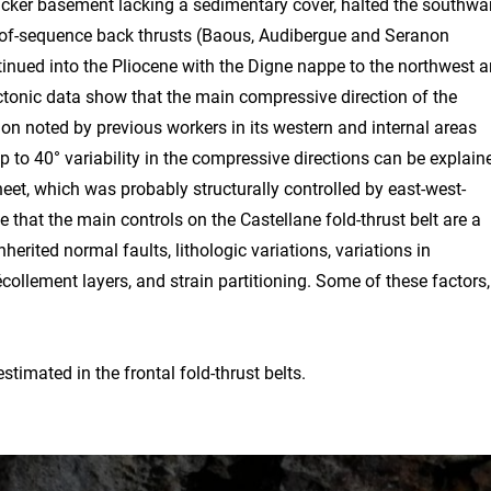
hicker basement lacking a sedimentary cover, halted the southwa
-of-sequence back thrusts (Baous, Audibergue and Seranon
ntinued into the Pliocene with the Digne nappe to the northwest 
ectonic data show that the main compressive direction of the
tion noted by previous workers in its western and internal areas
Up to 40° variability in the compressive directions can be explain
sheet, which was probably structurally controlled by east-west-
 that the main controls on the Castellane fold-thrust belt are a
erited normal faults, lithologic variations, variations in
collement layers, and strain partitioning. Some of these factors,
stimated in the frontal fold-thrust belts.