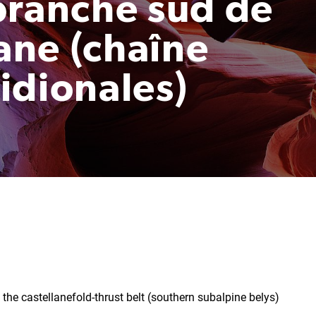
branche sud de
lane (chaîne
idionales)
he castellanefold-thrust belt (southern subalpine belys)