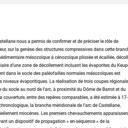
stellane nous a permis de confirmer et de préciser le rôle de
ieur, sur la genèse des structures compressives dans cette branc
e sédimentaire mésozoïque à cénozoïque plissée et écaillée, décol
diaire d’une zone de décollement incluant les évaporites du Keup
ment dans le socle des paléofailles normales mésozoïques est
niveaux évaporitiques. La réalisation de trois coupes régional
e du socle au nord de l’arc, à proximité du Dôme de Barrot et du
a couverture, entre des repères comparables, a été estimée à 17
chronologique, la branche méridionale de l’arc de Castellane,
tiellement miocènes. Les premiers chevauchements apparaissen
ant un dispositif de propagation « en-séquence » de la