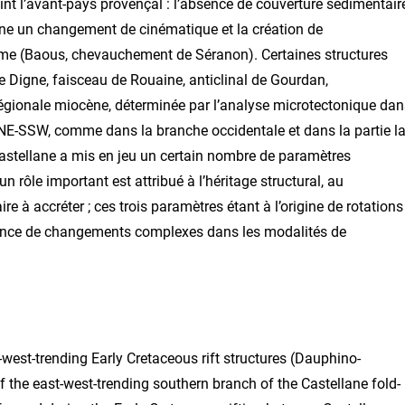
int l’avant-pays provençal : l’absence de couverture sédimentair
ne un changement de cinématique et la création de
même (Baous, chevauchement de Séranon). Certaines structures
e Digne, faisceau de Rouaine, anticlinal de Gourdan,
égionale miocène, déterminée par l’analyse microtectonique dan
NNE-SSW, comme dans la branche occidentale et dans la partie l
 Castellane a mis en jeu un certain nombre de paramètres
 rôle important est attribué à l’héritage structural, au
re à accréter ; ces trois paramètres étant à l’origine de rotations
sence de changements complexes dans les modalités de
t-west-trending Early Cretaceous rift structures (Dauphino-
 the east-west-trending southern branch of the Castellane fold-