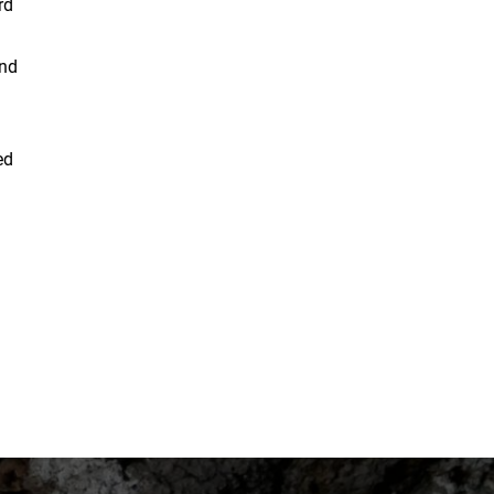
rd
and
ed