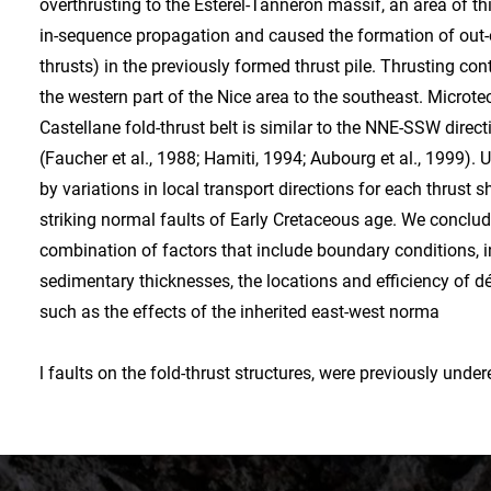
overthrusting to the Esterel-Tanneron massif, an area of t
in-sequence propagation and caused the formation of out
thrusts) in the previously formed thrust pile. Thrusting co
the western part of the Nice area to the southeast. Microt
Castellane fold-thrust belt is similar to the NNE-SSW direc
(Faucher et al., 1988; Hamiti, 1994; Aubourg et al., 1999). 
by variations in local transport directions for each thrust 
striking normal faults of Early Cretaceous age. We conclude
combination of factors that include boundary conditions, inh
sedimentary thicknesses, the locations and efficiency of dé
such as the effects of the inherited east-west norma
l faults on the fold-thrust structures, were previously undere