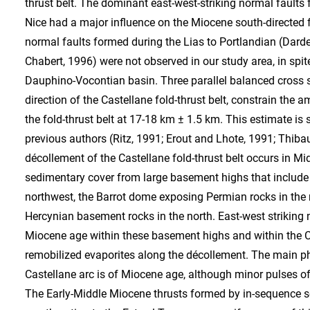
thrust belt. The dominant east-west-striking normal faults
Nice had a major influence on the Miocene south-directed f
normal faults formed during the Lias to Portlandian (Dar
Chabert, 1996) were not observed in our study area, in spite
Dauphino-Vocontian basin. Three parallel balanced cross 
direction of the Castellane fold-thrust belt, constrain the
the fold-thrust belt at 17-18 km ± 1.5 km. This estimate is
previous authors (Ritz, 1991; Erout and Lhote, 1991; Thibau
décollement of the Castellane fold-thrust belt occurs in Mi
sedimentary cover from large basement highs that includ
northwest, the Barrot dome exposing Permian rocks in the
Hercynian basement rocks in the north. East-west striking n
Miocene age within these basement highs and within the 
remobilized evaporites along the décollement. The main ph
Castellane arc is of Miocene age, although minor pulses o
The Early-Middle Miocene thrusts formed by in-sequence 