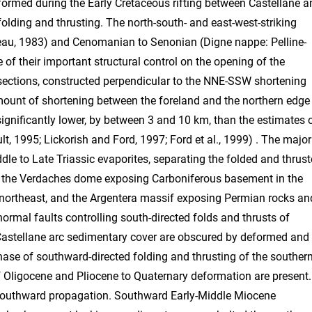
 formed during the Early Cretaceous rifting between Castellane a
olding and thrusting. The north-south- and east-west-striking
deau, 1983) and Cenomanian to Senonian (Digne nappe: Pelline-
 of their important structural control on the opening of the
sections, constructed perpendicular to the NNE-SSW shortening
 amount of shortening between the foreland and the northern edge
 significantly lower, by between 3 and 10 km, than the estimates 
lt, 1995; Lickorish and Ford, 1997; Ford et al., 1999) . The major
ddle to Late Triassic evaporites, separating the folded and thrus
e the Verdaches dome exposing Carboniferous basement in the
 northeast, and the Argentera massif exposing Permian rocks an
ormal faults controlling south-directed folds and thrusts of
Castellane arc sedimentary cover are obscured by deformed and
ase of southward-directed folding and thrusting of the souther
f Oligocene and Pliocene to Quaternary deformation are present.
southward propagation. Southward Early-Middle Miocene