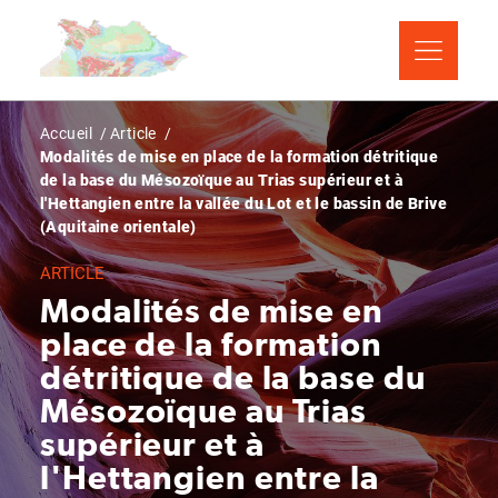
Aller
Panneau de gestion des cookies
au
contenu
principal
Fil
Accueil
Article
Modalités de mise en place de la formation détritique
d'Ariane
de la base du Mésozoïque au Trias supérieur et à
l'Hettangien entre la vallée du Lot et le bassin de Brive
(Aquitaine orientale)
ARTICLE
Modalités de mise en
place de la formation
détritique de la base du
Mésozoïque au Trias
supérieur et à
l'Hettangien entre la