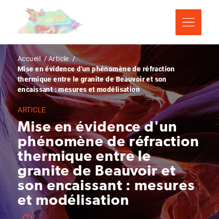
Aller
Panneau de gestion des cookies
au
contenu
principal
Fil
Accueil
Article
Mise en évidence d'un phénomène de réfraction
d'Ariane
thermique entre le granite de Beauvoir et son
encaissant : mesures et modélisation
ARTICLE
Mise en évidence d'un
phénomène de réfraction
thermique entre le
granite de Beauvoir et
son encaissant : mesures
et modélisation