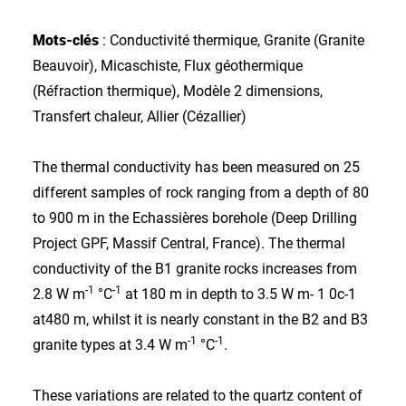
Mots-clés
: Conductivité thermique, Granite (Granite
Beauvoir), Micaschiste, Flux géothermique
(Réfraction thermique), Modèle 2 dimensions,
Transfert chaleur, Allier (Cézallier)
The thermal conductivity has been measured on 25
different samples of rock ranging from a depth of 80
to 900 m in the Echassières borehole (Deep Drilling
Project GPF, Massif Central, France). The thermal
conductivity of the B1 granite rocks increases from
-1
-1
2.8 W m
°C
at 180 m in depth to 3.5 W m- 1 0c-1
at480 m, whilst it is nearly constant in the B2 and B3
-1
-1
granite types at 3.4 W m
°C
.
These variations are related to the quartz content of