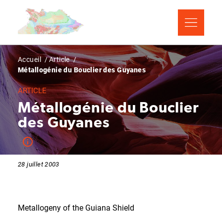
Aller
Panneau de gestion des cookies
au
contenu
principal
Fil
Accueil
Article
Métallogénie du Bouclier des Guyanes
d'Ariane
ARTICLE
Métallogénie du Bouclier
des Guyanes
28 juillet 2003
Metallogeny of the Guiana Shield