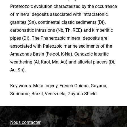
Proterozoic evolution characterized by the occurrence
of mineral deposits associated with intracratonic
granites (Sn), continental clastic sediments (Di),
carbonatitic intrusions (Nb, Th, REE) and kimberlitic
pipes (Di). The Phanerozoic mineral deposits are
associated with Paleozoic marine sediments of the
Amazonas Basin (Fe-ool, K-Na), Cenozoic lateritic
weathering (Al, Kaol, Mn, Au) and alluvial placers (Di,
Au, Sn).
Key words: Metallogeny, French Guiana, Guyana,
Suriname, Brazil, Venezuela, Guyana Shield.
Nous contacter