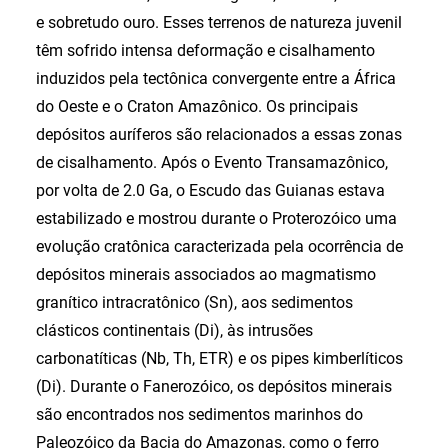
e sobretudo ouro. Esses terrenos de natureza juvenil
têm sofrido intensa deformação e cisalhamento
induzidos pela tectônica convergente entre a África
do Oeste e o Craton Amazônico. Os principais
depósitos auríferos são relacionados a essas zonas
de cisalhamento. Após o Evento Transamazônico,
por volta de 2.0 Ga, o Escudo das Guianas estava
estabilizado e mostrou durante o Proterozóico uma
evolução cratônica caracterizada pela ocorrência de
depósitos minerais associados ao magmatismo
granítico intracratônico (Sn), aos sedimentos
clásticos continentais (Di), às intrusões
carbonatíticas (Nb, Th, ETR) e os pipes kimberlíticos
(Di). Durante o Fanerozóico, os depósitos minerais
são encontrados nos sedimentos marinhos do
Paleozóico da Bacia do Amazonas, como o ferro