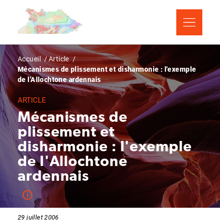
Aller
Panneau de gestion des cookies
au
contenu
principal
Fil
Accueil
Article
Mécanismes de plissement et disharmonie : l'exemple
d'Ariane
de l'Allochtone ardennais
ARTICLE
Mécanismes de
plissement et
disharmonie : l'exemple
de l'Allochtone
ardennais
29 juillet 2006