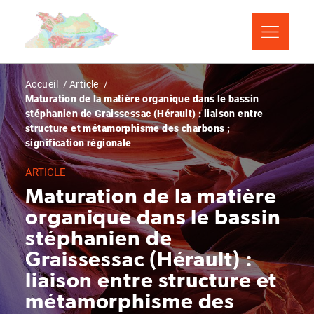
Aller
Panneau de gestion des cookies
au
contenu
principal
Fil
Accueil
Article
Maturation de la matière organique dans le bassin
d'Ariane
stéphanien de Graissessac (Hérault) : liaison entre
structure et métamorphisme des charbons ;
signification régionale
ARTICLE
Maturation de la matière
organique dans le bassin
stéphanien de
Graissessac (Hérault) :
liaison entre structure et
métamorphisme des