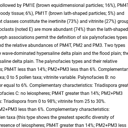
, followed by PM1E (brown equidimensional particles; 16%), PM4
woody tissue; 6%), PM1T (brown lath-shaped particles; 5%) and
 classes constitute the inertinite (73%) and vitrinite (27%) grou
oclasts (noted E) are more abundant (74%) than the lath-shaped
ph associations permit the definition of six palynofacies types
and the relative abundances of PM4T, PM2 and PM3. Two types
 wave-dominated hypersaline delta plain and the flood plain; th
aline delta plain. The palynofacies types and their relative
eres; PM4T less than 14%; PM2+PM3 less than 6%. Complementar
a; 0 to 5 pollen taxa; vitrinite variable. Palynofacies B: no
 equal to 6%. Complementary characteristics: Triadispora grea
lynofacies C: no leiospheres; PM4T greater than 14%; PM2+PM3
 Triadispora from 0 to 98%; vitrinite from 25 to 30%.
PM2+PM3 less than 6%. Complementary characteristics:
len taxa (this type shows the greatest specific diversity of
: presence of leiospheres; PM4T greater than 14%; PM2+PM3 less