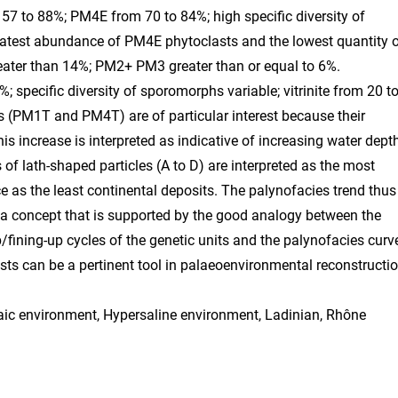
57 to 88%; PM4E from 70 to 84%; high specific diversity of
reatest abundance of PM4E phytoclasts and the lowest quantity 
reater than 14%; PM2+ PM3 greater than or equal to 6%.
 specific diversity of sporomorphs variable; vitrinite from 20 t
 (PM1T and PM4T) are of particular interest because their
s increase is interpreted as indicative of increasing water dept
of lath-shaped particles (A to D) are interpreted as the most
 as the least continental deposits. The palynofacies trend thus
m, a concept that is supported by the good analogy between the
fining-up cycles of the genetic units and the palynofacies curv
sts can be a pertinent tool in palaeoenvironmental reconstructio
aic environment, Hypersaline environment, Ladinian, Rhône