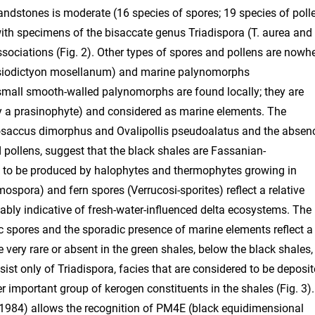
andstones is moderate (16 species of spores; 19 species of polle
with specimens of the bisaccate genus Triadispora (T. aurea and 
ociations (Fig. 2). Other types of spores and pollens are nowh
esiodictyon mosellanum) and marine palynomorphs
mall smooth-walled palynomorphs are found locally; they are
bly a prasinophyte) and considered as marine elements. The
liosaccus dimorphus and Ovalipollis pseudoalatus and the absen
pollens, suggest that the black shales are Fassanian-
n to be produced by halophytes and thermophytes growing in
spora) and fern spores (Verrucosi-sporites) reflect a relative
bly indicative of fresh-water-influenced delta ecosystems. The
c spores and the sporadic presence of marine elements reflect a
ery rare or absent in the green shales, below the black shales,
ist only of Triadispora, facies that are considered to be deposi
 important group of kerogen constituents in the shales (Fig. 3).
 (1984) allows the recognition of PM4E (black equidimensional