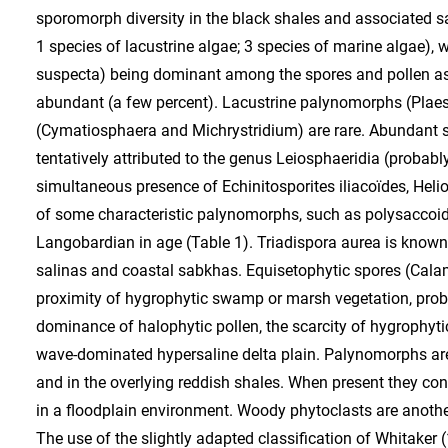
sporomorph diversity in the black shales and associated s
1 species of lacustrine algae; 3 species of marine algae), 
suspecta) being dominant among the spores and pollen ass
abundant (a few percent). Lacustrine palynomorphs (Pla
(Cymatiosphaera and Michrystridium) are rare. Abundant s
tentatively attributed to the genus Leiosphaeridia (proba
simultaneous presence of Echinitosporites iliacoïdes, He
of some characteristic palynomorphs, such as polysaccoid 
Langobardian in age (Table 1). Triadispora aurea is know
salinas and coastal sabkhas. Equisetophytic spores (Calamo
proximity of hygrophytic swamp or marsh vegetation, proba
dominance of halophytic pollen, the scarcity of hygrophyti
wave-dominated hypersaline delta plain. Palynomorphs are v
and in the overlying reddish shales. When present they cons
in a floodplain environment. Woody phytoclasts are another
The use of the slightly adapted classification of Whitaker