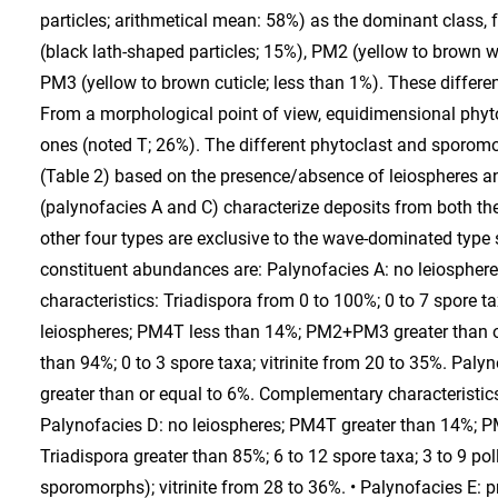
particles; arithmetical mean: 58%) as the dominant class
(black lath-shaped particles; 15%), PM2 (yellow to brown 
PM3 (yellow to brown cuticle; less than 1%). These different
From a morphological point of view, equidimensional phyt
ones (noted T; 26%). The different phytoclast and sporomor
(Table 2) based on the presence/absence of leiospheres 
(palynofacies A and C) characterize deposits from both the
other four types are exclusive to the wave-dominated type s
constituent abundances are: Palynofacies A: no leiosph
characteristics: Triadispora from 0 to 100%; 0 to 7 spore tax
leiospheres; PM4T less than 14%; PM2+PM3 greater than or
than 94%; 0 to 3 spore taxa; vitrinite from 20 to 35%. Pa
greater than or equal to 6%. Complementary characteristics:
Palynofacies D: no leiospheres; PM4T greater than 14%; 
Triadispora greater than 85%; 6 to 12 spore taxa; 3 to 9 pol
sporomorphs); vitrinite from 28 to 36%. • Palynofacies E