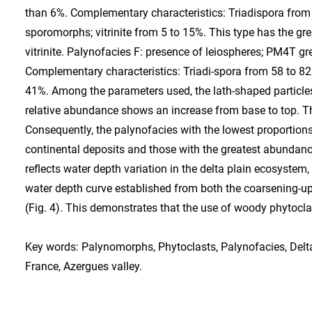
than 6%. Complementary characteristics: Triadispora from 
sporomorphs; vitrinite from 5 to 15%. This type has the g
vitrinite. Palynofacies F: presence of leiospheres; PM4T g
Complementary characteristics: Triadi-spora from 58 to 82%;
41%. Among the parameters used, the lath-shaped particles
relative abundance shows an increase from base to top. Thi
Consequently, the palynofacies with the lowest proportions 
continental deposits and those with the greatest abundance
reflects water depth variation in the delta plain ecosyste
water depth curve established from both the coarsening-up/
(Fig. 4). This demonstrates that the use of woody phytocla
Key words: Palynomorphs, Phytoclasts, Palynofacies, Delt
France, Azergues valley.