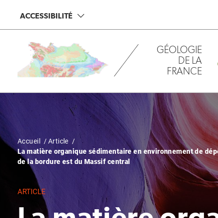
Aller
Panneau de gestion des cookies
ACCESSIBILITÉ
au
contenu
principal
GÉOLOGIE
DE LA
FRANCE
Fil
Accueil
Article
La matière organique sédimentaire en environnement de dépôt
d'Ariane
de la bordure est du Massif central
ARTICLE
La matière org