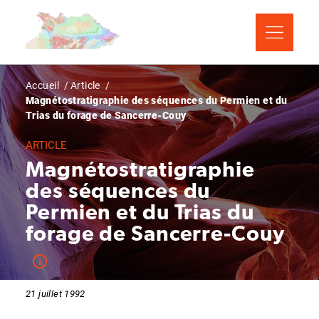
Aller
Panneau de gestion des cookies
au
contenu
principal
Fil
Accueil
Article
Magnétostratigraphie des séquences du Permien et du
d'Ariane
Trias du forage de Sancerre-Couy
ARTICLE
Magnétostratigraphie
des séquences du
Permien et du Trias du
forage de Sancerre-Couy
21 juillet 1992