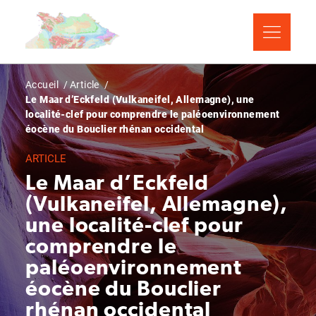
Aller
Panneau de gestion des cookies
au
contenu
principal
Fil
Accueil
Article
Le Maar d’Eckfeld (Vulkaneifel, Allemagne), une
d'Ariane
localité-clef pour comprendre le paléoenvironnement
éocène du Bouclier rhénan occidental
ARTICLE
Le Maar d’Eckfeld
(Vulkaneifel, Allemagne),
une localité-clef pour
comprendre le
paléoenvironnement
éocène du Bouclier
rhénan occidental