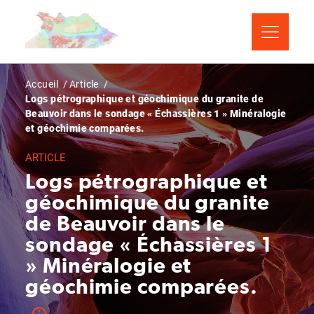
Aller
Panneau de gestion des cookies
au
contenu
principal
Fil
Accueil
Article
Logs pétrographique et géochimique du granite de
d'Ariane
Beauvoir dans le sondage « Échassières 1 » Minéralogie
et géochimie comparées.
ARTICLE
Logs pétrographique et
géochimique du granite
de Beauvoir dans le
sondage « Échassières 1
» Minéralogie et
géochimie comparées.